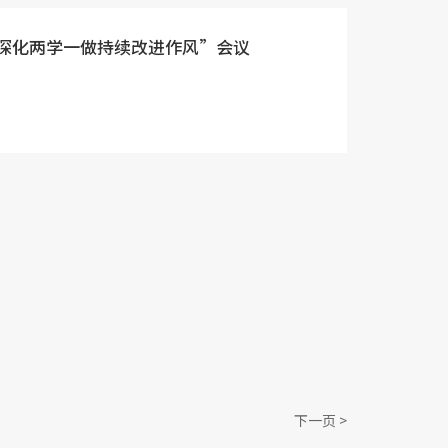
深化两学一做持续改进作风”会议
下一页 >