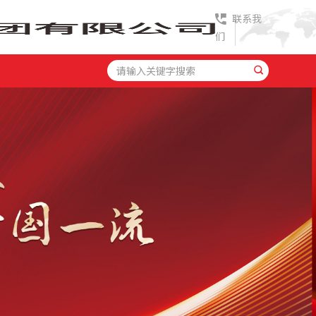
联系我

们
