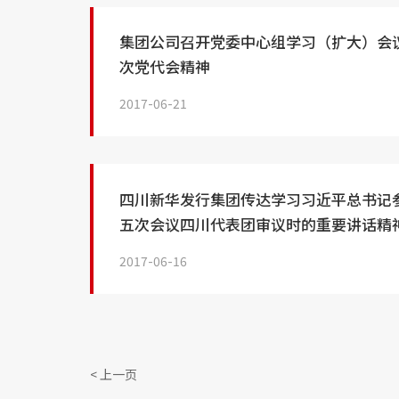
集团公司召开党委中心组学习（扩大）会
次党代会精神
2017-06-21
四川新华发行集团传达学习习近平总书记
五次会议四川代表团审议时的重要讲话精
2017-06-16
< 上一页