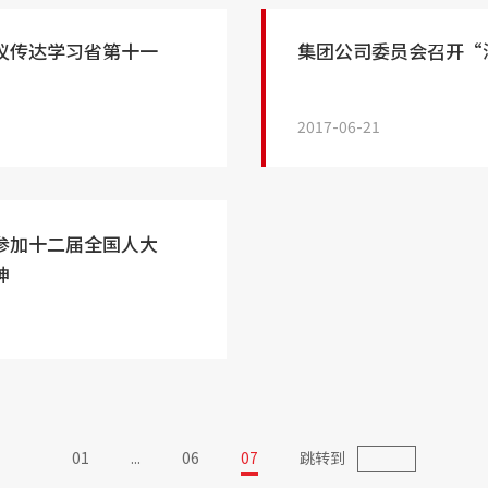
议传达学习省第十一
集团公司委员会召开“
2017-06-21
参加十二届全国人大
神
01
...
06
07
跳转到