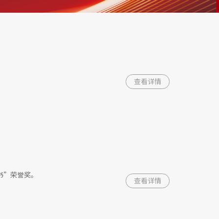
查看详情
书”荣誉奖。
查看详情