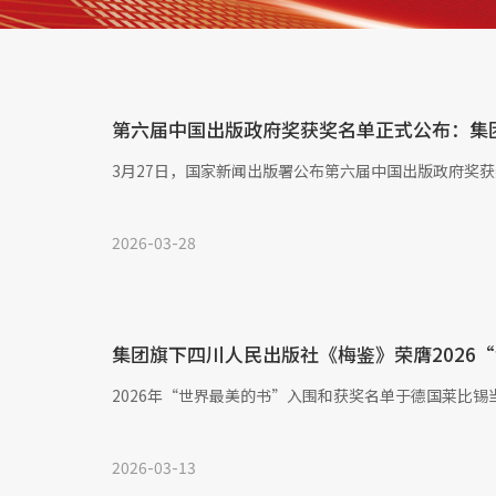
第六届中国出版政府奖获奖名单正式公布：集
3月27日，国家新闻出版署公布第六届中国出版政府奖
2026-03-28
集团旗下四川人民出版社《梅鉴》荣膺2026
2026年“世界最美的书”入围和获奖名单于德国莱比锡
2026-03-13