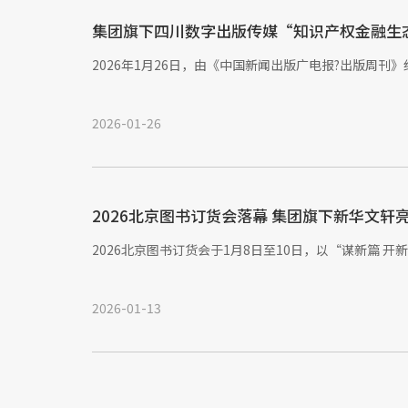
集团旗下四川数字出版传媒“知识产权金融生态
2026年1月26日，由《中国新闻出版广电报?出版周刊
2026-01-26
2026北京图书订货会落幕 集团旗下新华文轩
2026北京图书订货会于1月8日至10日，以“谋新篇
2026-01-13