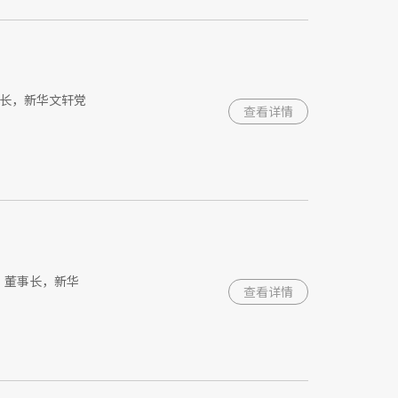
事长，新华文轩党
查看详情
、董事长，新华
查看详情