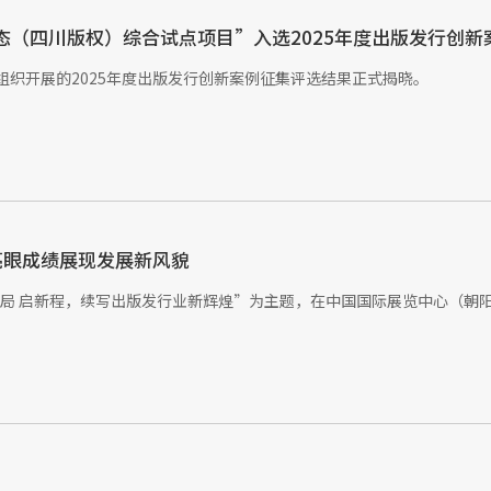
（四川版权）综合试点项目”入选2025年度出版发行创新
》组织开展的2025年度出版发行创新案例征集评选结果正式揭晓。
亮眼成绩展现发展新风貌
 开新局 启新程，续写出版发行业新辉煌”为主题，在中国国际展览中心（朝