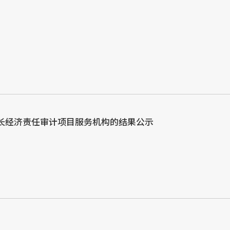
长经济责任审计项目服务机构的结果公示