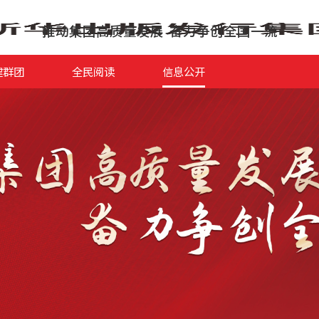
推动集团高质量发展 奋力争创全国一流
建群团
全民阅读
信息公开