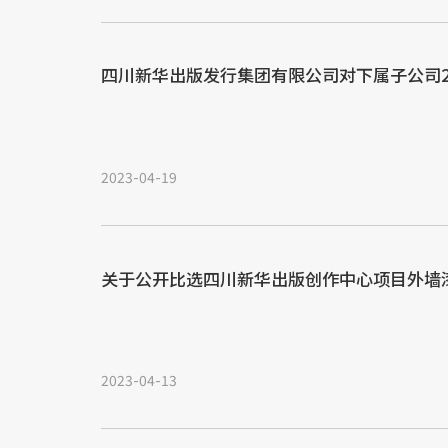
四川新华出版发行集团有限公司对下属子公司2
2023-04-19
关于公开比选四川新华出版创作中心项目外墙
2023-04-13