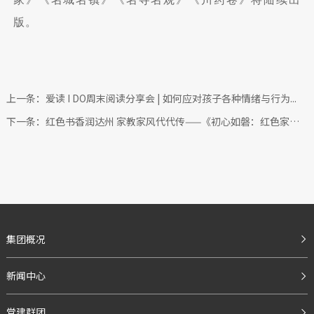
版。
上一条：爱读 I DO周末阅读分享会 | 如何应对孩子各种情绪与行为...
下一条：红色书香润达州 家教家风代代传——《初心如磐：红色家风故事》...
集团概况
新闻中心
党建群团