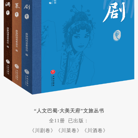
“人文巴蜀·大美天府”文旅丛书
全11册
已出版：
《川剧卷》《川菜卷》《川酒卷》