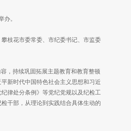
院举办。
。攀枝花市委常委、市纪委书记、市监委
内容，持续巩固拓展主题教育和教育整顿
近平新时代中国特色社会主义思想和习近
党纪律处分条例》等党纪党规以及纪检工
纪检干部，从理论到实践结合具体生动的