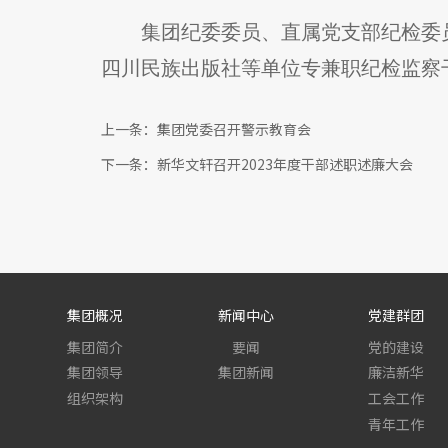
集团纪委委员、直属党支部纪检委
四川民族出版社等单位专兼职纪检监察
上一条：集团党委召开警示教育会
下一条：新华文轩召开2023年度干部述职述廉大会
集团概况
新闻中心
党建群团
集团简介
要闻
党的建设
集团领导
集团新闻
廉洁新华
组织架构
工会工作
青年工作