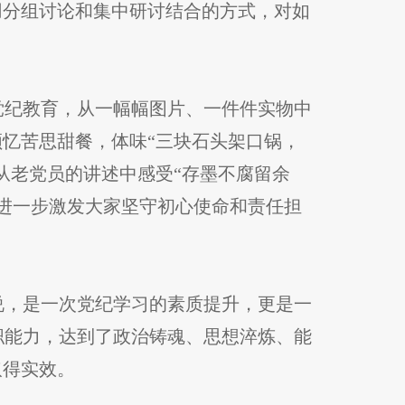
用分组讨论和集中研讨结合的方式，对如
党纪教育，从一幅幅图片、一件件实物中
顿忆苦思甜餐，体味“三块石头架口锅，
从老党员的讲述中感受“存墨不腐留余
进一步激发大家坚守初心使命和责任担
说，是一次党纪学习的素质提升，更是一
职能力，达到了政治铸魂、思想淬炼、能
取得实效。