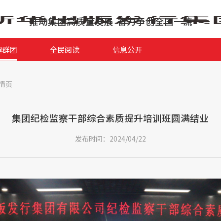
推动集团高质量发展 奋力争创全国一流
建群团
全民阅读
信息公开
情页
集团纪检监察干部综合素质提升培训班圆满结业
发布时间：2024/04/22