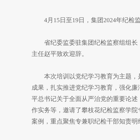
4月15日至19日，集团2024年
省纪委监委驻集团纪检监察组组长
主任赵平致欢迎辞。
本次培训以党纪学习教育为主题，
成果，扎实推进党纪学习教育，强化廉
平总书记关于全面从严治党的重要论述
作实务等，邀请了攀枝花纪检监察学院
案例，重点聚焦专兼职纪检干部知责明