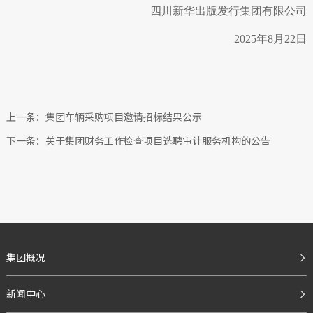
四川新华出版发行集团有限公司
2025
年
8
月
22
日
上一条：集团车辆采购项目邀请招标结果公示
下一条：关于集团财务工作检查项目选聘审计服务机构的公告
集团概况
新闻中心