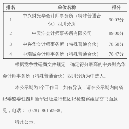
排名
单位名称
得分
中兴财光华会计师事务所（特殊普通合
1
90.03
分
伙）四川分所
2
中天浩会计师事务所有限公司
89.00
分
3
中兴华会计师事务所（特殊普通合伙）
78.58
分
4
中瑞诚会计师事务所（特殊普通合伙）
78.47
分
根据竞争性磋商文件规定，确定得分最高的中兴财光华
会计师事务所（特殊普通合伙）四川分所为中选人。
本公示期为
1
个工作日，如有异议，请在公示期内向省
纪委监委驻四川新华出版发行集团纪检监察组提交书面意
见，电话：
（028
）
86150938
。
特此公示。