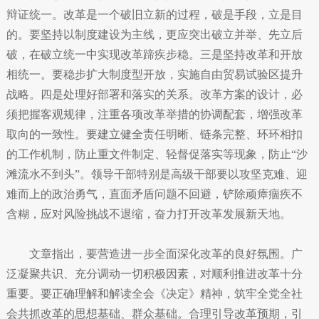
辩证统一。改革是一个破旧立新的过程，破是手段，立是目
的。要坚持以制度建设为主线，更应突出破立并举、先立后
破，在破立统一中实现改革蹄疾步稳。三是坚持改革和开放
相统一。要稳步扩大制度型开放，实施自由贸易试验区提升
战略。四是处理好部署和落实的关系。改革方案的设计，必
须把握客观规律，注重各项改革举措的协调配套，增强改革
取向的一致性。要建立健全责任明晰、链条完整、环环相扣
的工作机制，防止重文件制定、轻督促落实等现象，防止“沙
滩流水不到头”。领导干部特别是高级干部要以攻坚克难、迎
难而上的政治勇气，直面矛盾问题不回避，铲除顽瘴痼疾不
含糊，应对风险挑战不退缩，奋力打开改革发展新天地。
文章指出，要营造进一步全面深化改革的良好氛围。广
泛凝聚共识、充分调动一切积极因素，对顺利推进改革十分
重要。要正确理解和解读全会《决定》精神，筑牢全党全社
会共抓改革的思想基础、群众基础。合理引导改革预期，引